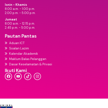
Isnin - Khamis
8.00 a.m. - 1.00 p.m.
2.00 p.m. - 5.00 p.m.
Jumaat
8.00 a.m. - 12.15 p.m.
2.45 p.m. - 5.00 p.m.
Pautan Pantas
Aduan ICT
Soalan Lazim
Kalendar Akademik
Maklum Balas Pelanggan
Dasar Keselamatan & Privasi
Ikuti Kami